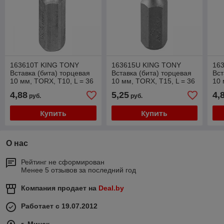
163610T KING TONY
163615U KING TONY
16
Вставка (бита) торцевая
Вставка (бита) торцевая
Вст
10 мм, TORX, Т10, L = 36
10 мм, TORX, Т15, L = 36
10 
мм KING TONY 163610T
мм, с отверстием KING
мм
4,88
5,25
4,
руб.
руб.
TONY 163615U
Купить
Купить
О нас
Рейтинг не сформирован
Менее 5 отзывов за последний год
Компания продает на
Deal.by
Работает с 19.07.2012