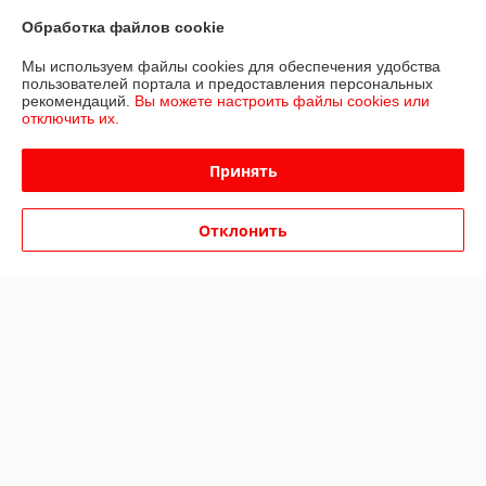
работу.

Быстро подтвердили заказ и наличие товара, удобное расположение 
Обработка файлов cookie
пункта самовывоза

Мы используем файлы cookies для обеспечения удобства
Буду рекомендовать друзьям!
пользователей портала и предоставления персональных
рекомендаций.
Вы можете настроить файлы cookies или
Сделка подтверждена через корзину
отключить их.
Показать все отзывы
Принять
Отклонить
О нас
Контакты
Доставка и оплата
График работы
Полная версия сайта