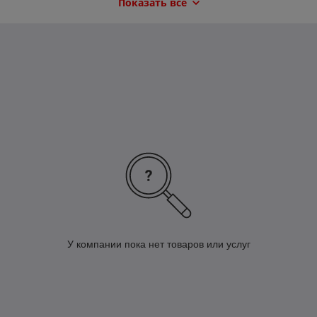
Показать всё
ГБЦ. Рассухариватели значительно сводят к минимуму время
ремонта путем исключения вспомогательных операций.
У компании пока нет товаров или услуг