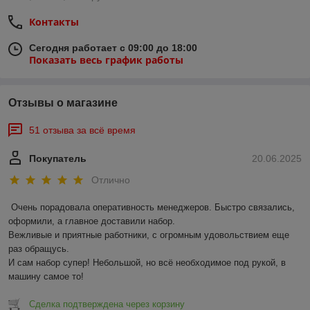
Экономичность
– сокращает расход моющих
Контакты
средств и снижает трудозатраты персонала.
Скорость
– очистка происходит значительно
Сегодня работает с 09:00 до 18:00
быстрее, чем при ручной обработке.
Показать весь график работы
Где используются ультразвуковые ванны и
мойки?
Отзывы о магазине
Автосервисы и СТО
– очистка карбюраторов,
51 отзыва за всё время
форсунок, деталей двигателя, инструментов.
Медицина и стоматология
– стерилизация
Покупатель
20.06.2025
инструментов перед дальнейшей обработкой.
Отлично
Промышленность
– очистка комплектующих,
подшипников, прецизионных деталей.
Очень порадовала оперативность менеджеров. Быстро связались, 
Ювелирное дело
– уход за украшениями и
оформили, а главное доставили набор. 

изделиями сложной формы.
Вежливые и приятные работники, с огромным удовольствием еще 
раз обращусь.

Как выбрать ультразвуковую ванну или мойку?
И сам набор супер! Небольшой, но всё необходимое под рукой, в 
машину самое то!
При подборе оборудования важно учитывать:
Объем рабочей емкости
– зависит от размеров
Сделка подтверждена через корзину