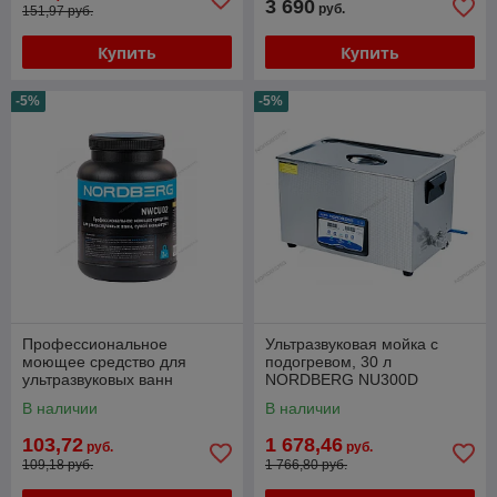
3 690
руб.
151,97 руб.
Купить
Купить
-5%
-5%
Профессиональное
Ультразвуковая мойка с
моющее средство для
подогревом, 30 л
ультразвуковых ванн
NORDBERG NU300D
NORDBERG NWCU02 (сухой
В наличии
В наличии
103,72
1 678,46
руб.
руб.
109,18 руб.
1 766,80 руб.