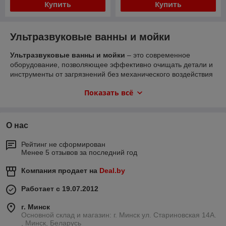
Купить
Купить
Ультразвуковые ванны и мойки
Ультразвуковые ванны и мойки
– это современное
оборудование, позволяющее эффективно очищать детали и
инструменты от загрязнений без механического воздействия
и агрессивной химии. Технология основана на генерации
Показать всё
ультразвуковых волн, которые создают кавитацию в
жидкости. В результате мельчайшие пузырьки проникают в
самые труднодоступные места, удаляя грязь, масло, нагар,
остатки смазки и другие загрязнения.
О нас
Рейтинг не сформирован
Преимущества ультразвуковых ванн и моек
Менее 5 отзывов за последний год
Глубокая очистка
– удаление загрязнений даже из
Компания продает на
Deal.by
отверстий и резьбовых соединений.
Работает с 19.07.2012
Безопасность
– бережное воздействие, которое не
повреждает поверхность деталей.
г. Минск
Универсальность
– подходит для металлических,
Основной склад и магазин: г. Минск ул. Стариновская 14А.
пластиковых и стеклянных изделий.
, Минск, Беларусь