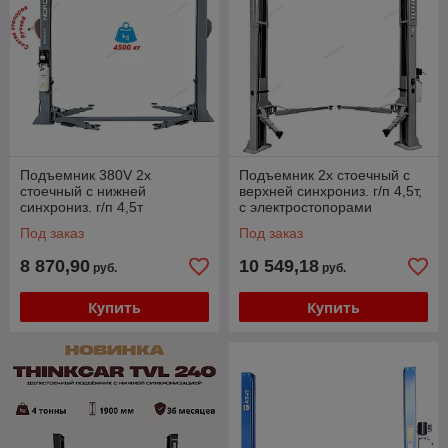
Подъемник 380V 2х
Подъемник 2х стоечный с
стоечный с нижней
верхней синхрониз. г/п 4,5т,
синхрониз. г/п 4,5т
с электростопорами
NORDBERG N4124A-4,5T
NORDBERG N4124H-4,6T
Под заказ
Под заказ
380V
8 870,90
10 549,18
руб.
руб.
Купить
Купить