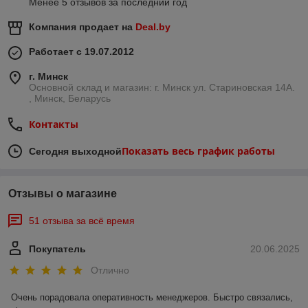
Менее 5 отзывов за последний год
Основные плюсы двухстоечных подъемников
Компания продает на
Deal.by
Экономия места
— оптимальное решение для
сервисов с ограниченной площадью.
Работает с 19.07.2012
Надежность и грузоподъемность
— модели
рассчитаны на вес от 3 до 5 тонн и подходят для
г. Минск
большинства легковых и коммерческих авто.
Основной склад и магазин: г. Минск ул. Стариновская 14А.
, Минск, Беларусь
Универсальное применение
— используются для
ремонта, диагностики, обслуживания и шиномонтажа.
Контакты
Многоуровневая защита
— системы
синхронизации, страховочные замки и гидравлические
Показать весь график работы
Сегодня выходной
блокировки гарантируют безопасность работы.
Отзывы о магазине
Какие бывают двухстоечные подъемники
51 отзыва за всё время
С нижней синхронизацией
— практичное решение
для небольших мастерских.
Покупатель
20.06.2025
С верхней синхронизацией
— надежные модели
Отлично
для интенсивного использования в профессиональных
СТО.
Очень порадовала оперативность менеджеров. Быстро связались, 
Электромеханические и электрогидравлические