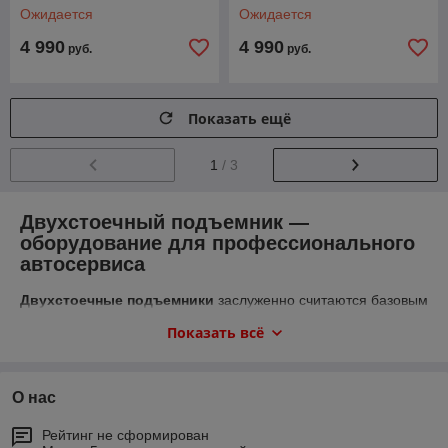
Ожидается
Ожидается
4 990
4 990
руб.
руб.
Показать ещё
1
/ 3
Двухстоечный подъемник —
оборудование для профессионального
автосервиса
Двухстоечные подъемники
заслуженно считаются базовым
оборудованием для автосервисов, станций техобслуживания
Показать всё
и шиномонтажных мастерских. Конструкция из двух опорных
стоек позволяет поднимать автомобиль на удобную высоту,
обеспечивая свободный доступ к днищу, подвеске и другим
системам транспортного средства.
О нас
Рейтинг не сформирован