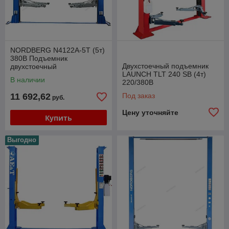
NORDBERG N4122A-5T (5т)
380В Подъемник
Двухстоечный подъемник
двухстоечный
LAUNCH TLT 240 SB (4т)
электрогидравлический
В наличии
220/380В
11 692,62
Под заказ
руб.
Цену уточняйте
Купить
Выгодно