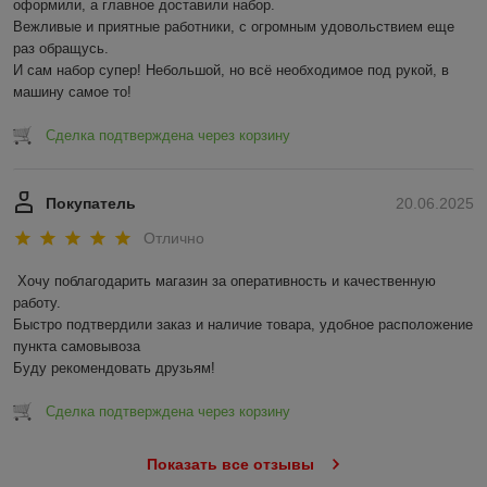
оформили, а главное доставили набор. 

— различаются принципом работы, скоростью
Вежливые и приятные работники, с огромным удовольствием еще 
подъема и уровнем комфорта для механика.
раз обращусь.

И сам набор супер! Небольшой, но всё необходимое под рукой, в 
машину самое то!
Почему выбирают нас
В продаже только проверенные и
Сделка подтверждена через корзину
сертифицированные подъемники.
Помощь специалистов в подборе оборудования под
Покупатель
20.06.2025
задачи вашего сервиса.
Доставка и установка по России и Беларуси,
Отлично
гарантийное и постгарантийное обслуживание.
Хочу поблагодарить магазин за оперативность и качественную 
работу.

Итог
Быстро подтвердили заказ и наличие товара, удобное расположение 
пункта самовывоза

Если вам нужен надежный и практичный
двухстоечный
Буду рекомендовать друзьям!
подъемник для автосервиса
, вы найдете подходящее
решение в нашем каталоге. Это оборудование станет
основой продуктивной работы, обеспечив удобство и
Сделка подтверждена через корзину
безопасность при ремонте и обслуживании автомобилей.
Показать все отзывы