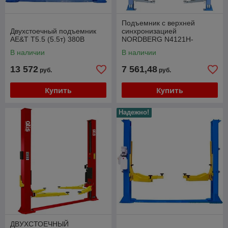
Подъемник с верхней
Двухстоечный подъемник
синхронизацией
AE&T T5.5 (5.5т) 380В
NORDBERG N4121H-
4T_380V
В наличии
В наличии
13 572
7 561,48
руб.
руб.
Купить
Купить
Надежно!
ДВУХСТОЕЧНЫЙ