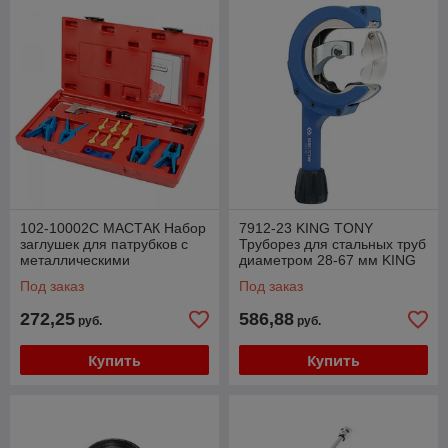
102-10002C МАСТАК Набор
7912-23 KING TONY
заглушек для патрубков с
Труборез для стальных труб
металлическими
диаметром 28-67 мм KING
наконечниками, зажим,
TONY 7912-23
Под заказ
Под заказ
кейс, 12 предметов
272,25
586,88
руб.
руб.
Купить
Купить