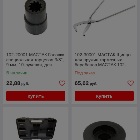
102-20001 МАСТАК Головка
102-30001 МАСТАК Щипцы
специальная торцевая 3/8",
для пружин тормозных
9 мм, 10-лучевая, для
барабанов МАСТАК 102-
тормозных суппортов
30001
В наличии
Под заказ
Porsche МАСТАК
22,88
65,62
руб.
руб.
Купить
Купить