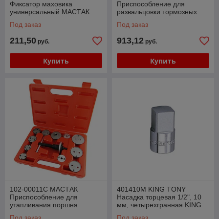
Фиксатор маховика
Приспособление для
универсальный МАСТАК
развальцовки тормозных
103-21901
трубок, 4,75, 6 мм, кейс, 7
Под заказ
Под заказ
предметов МАСТАК
211,50
913,12
руб.
руб.
Купить
Купить
102-00011C МАСТАК
401410M KING TONY
Приспособление для
Насадка торцевая 1/2", 10
утапливания поршня
мм, четырехгранная KING
тормозного цилиндра, кейс,
TONY 401410M
Под заказ
Под заказ