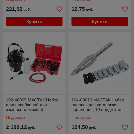
13 предметов МАСТАК
221,62
12,75
руб.
руб.
Купить
Купить
102-40005 МАСТАК Набор
104-00010 МАСТАК Набор
приспособлений для
оправок для установки
замены тормозной
сцепления, 10 предметов
жидкости, 6 л, комплект
МАСТАК 104-00010
Под заказ
Под заказ
крышек адаптеров, 17 пр.
2 188,12
124,50
руб.
руб.