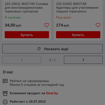
102-20011 МАСТАК Головка
102-01002 МАСТАК
для монтажа/демонтажа
Адаптеры для утапливания
тормозных суппортов
поршня тормозного
МАСТАК 102-20011
цилиндра МАСТАК 102-
В наличии
Под заказ
01002
34,50
174
руб.
руб.
Купить
Купить
Показать ещё
1
/ 4
О нас
Рейтинг не сформирован
Менее 5 отзывов за последний год
Компания продает на
Deal.by
Работает с 19.07.2012