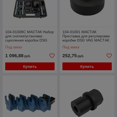
104-01008C МАСТАК Набор
104-01001 МАСТАК
для снятия/установки
Проставка для регулировки
сцепления коробок DSG
коробки DSG VAG МАСТАК
VAG, кейс, 8 предметов
104-01001
Под заказ
Под заказ
МАСТАК 104-01008C
1 096,88
252,75
руб.
руб.
Купить
Купить