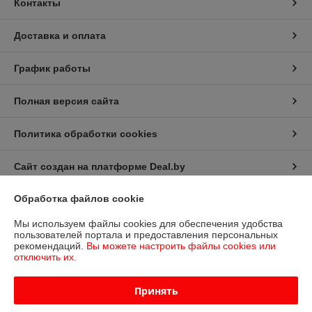
Контакты
Доставка и оплата
График работы
Полная версия сайта
Политика обработки cookies
Сайт создан на платформе Deal.by
Обработка файлов cookie
Информация для покупателя
Мы используем файлы cookies для обеспечения удобства
Юридическое лицо:
Общество с ограниченной ответственностью
пользователей портала и предоставления персональных
«Дюкон плюс»
рекомендаций.
Вы можете настроить файлы cookies или
РБ, 220138, г. Минск, ул. Стариновская 14А
отключить их.
Регистрационный номер ЕГР: 193677992
Принять
УНП: 193677992