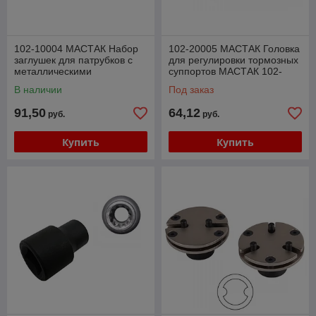
102-10004 МАСТАК Набор
102-20005 МАСТАК Головка
заглушек для патрубков с
для регулировки тормозных
металлическими
суппортов МАСТАК 102-
наконечниками, 4 предмета
20005
В наличии
Под заказ
МАСТАК 102-10004
91,50
64,12
руб.
руб.
Купить
Купить