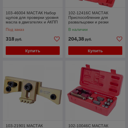
103-46004 МАСТАК Набор
102-12416C МАСТАК
щупов для проверки уровня
Приспособление для
масла в двигателях и АКПП
развальцовки и резки
MB, 4 предмета МАСТАК
тормозных трубок, 4,75-12,7
Под заказ
В наличии
103-46004
мм, кейс, 10 предметов
318
204,38
руб.
руб.
Купить
Купить
103-21901 МАСТАК
102-10046C МАСТАК