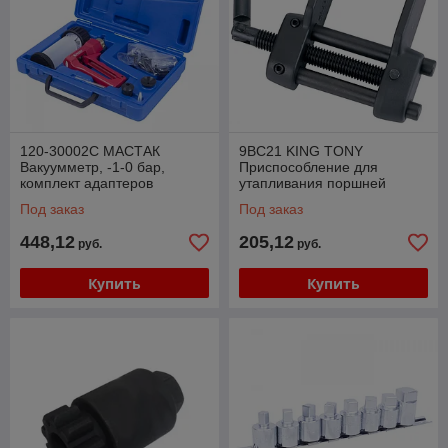
120-30002C МАСТАК
9BC21 KING TONY
Вакуумметр, -1-0 бар,
Приспособление для
комплект адаптеров
утапливания поршней
МАСТАК 120-30002C
тормозного цилиндра KING
Под заказ
Под заказ
TONY 9BC21
448,12
205,12
руб.
руб.
Купить
Купить