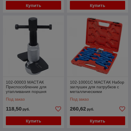
Купить
Купить
102-00003 МАСТАК
102-10001C МАСТАК Набор
Приспособление для
заглушек для патрубков с
утапливания поршня
металлическими
тормозного цилиндра, VAG,
наконечниками, кейс, 8
Под заказ
Под заказ
3 предмета МАСТАК 102-
предметов МАСТАК
00003
118,50
260,62
руб.
руб.
Купить
Купить