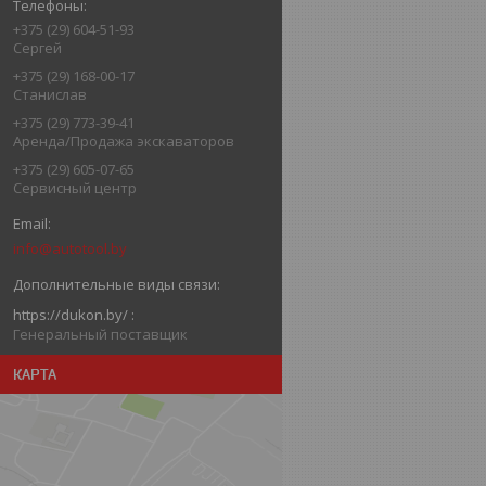
+375 (29) 604-51-93
Сергей
+375 (29) 168-00-17
Станислав
+375 (29) 773-39-41
Аренда/Продажа экскаваторов
+375 (29) 605-07-65
Сервисный центр
info@autotool.by
https://dukon.by/
Генеральный поставщик
КАРТА