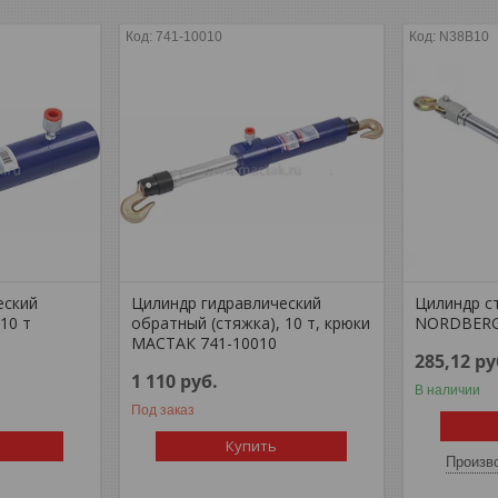
741-10010
N38B10
еский
Цилиндр гидравлический
Цилиндр с
10 т
обратный (стяжка), 10 т, крюки
NORDBERG 
МАСТАК 741-10010
285,12
ру
1 110
руб.
В наличии
Под заказ
Купить
Произво