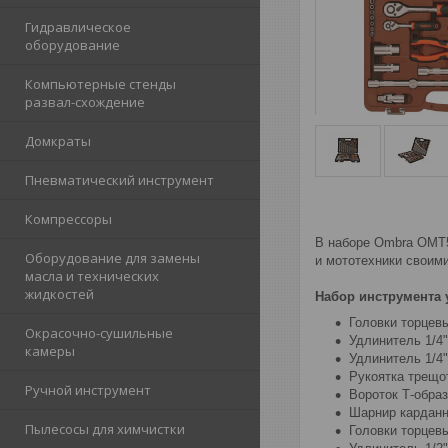
Гидравлическое
оборудование
Компьютерные стенды
развал-схождение
Домкраты
Пневматический инструмент
Компрессоры
В наборе Ombra OMT5
Оборудование для замены
и мототехники своими
масла и технических
жидкостей
Набор инструмента
Головки торцевые 
Окрасочно-сушильные
Удлинитель 1/4"
камеры
Удлинитель 1/4
Рукоятка трещот
Ручной инструмент
Вороток Т-образ
Шарнир карданн
Пылесосы для химчистки
Головки торцевые