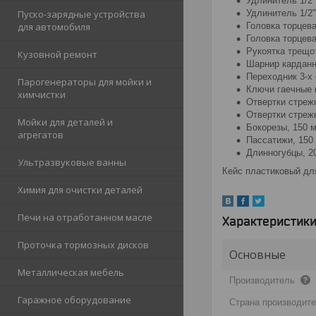
Удлинитель 1/2
Удлинитель 1/2
Пуско-зарядные устройства
Головка торцева
для автомобиля
Головка торцева
Рукоятка трещот
Кузовной ремонт
Шарнир карданн
Переходник 3-х 
Парогенераторы для мойки и
Ключи гаечные ко
химчистки
Отвертки стреж
Отвертки стреж
Мойки для деталей и
Бокорезы, 150 
агрегатов
Пассатижи, 150
Длинногубцы, 2
Ультразвуковые ванны
Кейс пластиковый дл
Химия для очистки деталей
Печи на отработанном масле
Характеристик
Проточка тормозных дисков
Основные
Металлическая мебель
Производитель
Гаражное оборудование
Страна производит