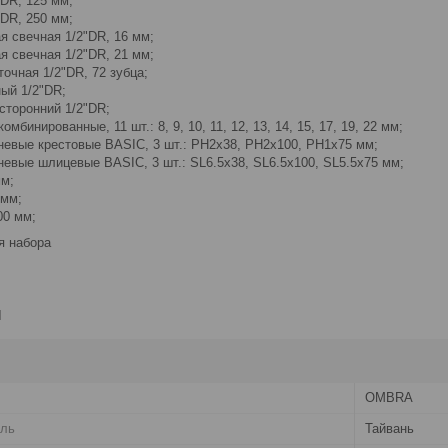
"DR, 125 мм;
"DR, 250 мм;
я свечная 1/2"DR, 16 мм;
я свечная 1/2"DR, 21 мм;
очная 1/2"DR, 72 зубца;
ый 1/2"DR;
сторонний 1/2"DR;
мбинированные, 11 шт.: 8, 9, 10, 11, 12, 13, 14, 15, 17, 19, 22 мм;
невые крестовые BASIC, 3 шт.: PH2x38, PH2x100, PH1x75 мм;
невые шлицевые BASIC, 3 шт.: SL6.5x38, SL6.5x100, SL5.5x75 мм;
мм;
 мм;
00 мм;
я набора
и
OMBRA
ель
Тайвань