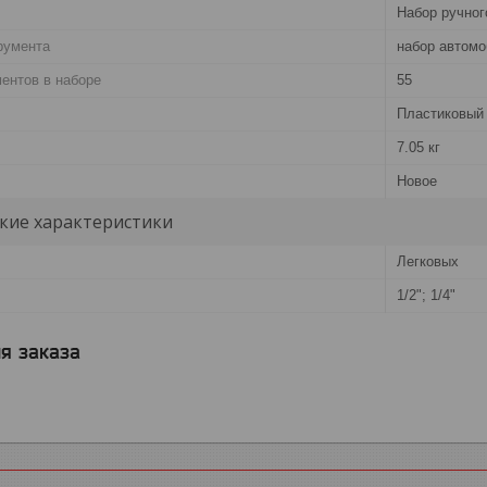
Набор ручног
румента
набор автомо
ентов в наборе
55
Пластиковый
7.05 кг
Новое
кие характеристики
Легковых
1/2"; 1/4"
я заказа