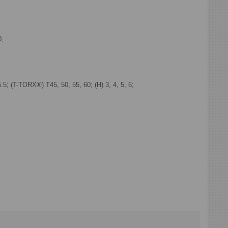
0;
.5; (T-TORX®) T45, 50, 55, 60; (H) 3, 4, 5, 6;