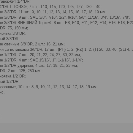
авок-бит 1/4"DR;
4"DR Т-TORX®, 7 шт.: T10, Т15, Т20, Т25, Т27, Т30, Т40;
 3/8"DR, 11 шт.: 9, 10, 11, 12, 13, 14, 15, 16, 17, 18, 19 мм;
3/8"DR, 9 шт.: SAE 3/8”, 7/16”, 1/2”, 9/16”, 5/8”, 11/16”, 3/4”, 13/16”, 7/8”;
е 3/8"DR ВНЕШНИЙ Торкс®, 8 шт.: E8, E10, E11, E12, E14, E16, E18, E2
DR: 75, 150 мм;
коятка 3/8"DR;
ый 3/8"DR;
е свечные 3/8"DR, 2 шт.: 16, 21 мм;
 со вставками 3/8"DR, 17 шт.: (PH) 1, 2; (PZ) 1, 2; (T) 20, 30, 40; (SL) 4, 5
 1/2"DR, 7 шт.: 20, 21, 22, 24, 27, 30, 32 мм;
 1/2"DR, 4 шт.: SAE 15/16”, 1”, 1-1/16”, 1-1/4”;
е 1/2"DR ударные, 4 шт.: 17, 19, 21, 23 мм;
DR, 2 шт.: 125, 250 мм;
коятка 1/2"DR;
ый 1/2"DR;
анные, 10 шт.: 8, 9, 10, 11, 12, 13, 14, 17, 18, 19 мм.
йс.
и