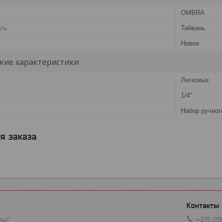
OMBRA
ель
Тайвань
Новое
кие характеристики
Легковых
1/4"
Набор ручног
я заказа
ты"
+375 (29