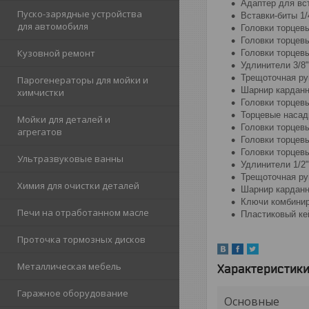
Адаптер для вст
Пуско-зарядные устройства
Вставки-биты 1/
для автомобиля
Головки торцевые
Головки торцевые 
Кузовной ремонт
Головки торцевы
Удлинители 3/8"
Трещоточная ру
Парогенераторы для мойки и
Шарнир карданн
химчистки
Головки торцевы
Торцевые насадки
Мойки для деталей и
Головки торцевые
агрегатов
Головки торцевые
Головки торцевы
Ультразвуковые ванны
Удлинители 1/2"
Трещоточная ру
Химия для очистки деталей
Шарнир карданн
Ключи комбиниров
Печи на отработанном масле
Пластиковый ке
Проточка тормозных дисков
Металлическая мебель
Характеристик
Гаражное оборудование
Основные