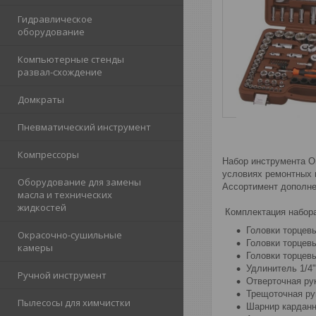
Гидравлическое
оборудование
Компьютерные стенды
развал-схождение
Домкраты
Пневматический инструмент
Компрессоры
Набор инструмента O
условиях ремонтных 
Оборудование для замены
Ассортимент дополне
масла и технических
жидкостей
Комплектация набора
Головки торцевые
Окрасочно-сушильные
Головки торцевые 
камеры
Головки торцевые
Удлинитель 1/4"
Ручной инструмент
Отверточная рук
Трещоточная ру
Пылесосы для химчистки
Шарнир карданн