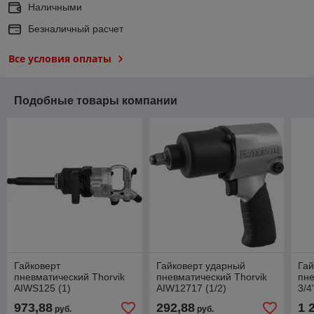
Наличными
Безналичный расчет
Все условия оплаты
Подобные товары компании
Гайковерт
Гайковерт ударный
Гай
пневматический Thorvik
пневматический Thorvik
пн
AIWS125 (1)
AIW12717 (1/2)
3/4
3 т
973,88
292,88
1 
руб.
руб.
TO