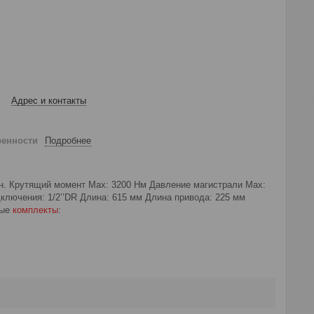
Адрес и контакты
ренности
Подробнее
ин. Крутящий момент Мax: 3200 Нм Давление магистрали Мax:
дключения: 1/2’’DR Длина: 615 мм Длина привода: 225 мм
ные
комплекты
: