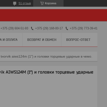
51 отзыв
Корзина
+375 (29) 604-51-93
+375 (29) 168-00-17
+375 (29) 773-39-41
А И ОПЛАТА
ВОЗВРАТ И ОБМЕН
ВОПРОС-ОТВЕТ
Гайковерт пневматический tнorvik aiws124m (1") и головки торцевые ударные в чемодане
ik AIWS124M (1") и головки торцевые ударные