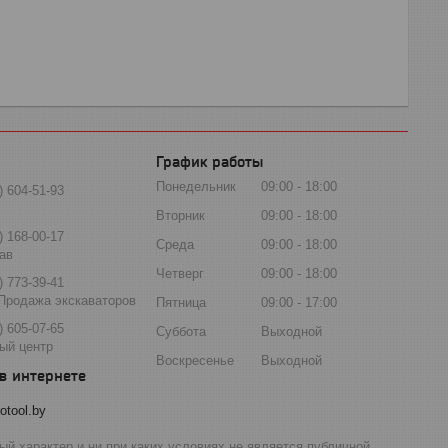
График работы
Понедельник
09:00
18:00
) 604-51-93
Вторник
09:00
18:00
) 168-00-17
Среда
09:00
18:00
ав
Четверг
09:00
18:00
) 773-39-41
Продажа экскаваторов
Пятница
09:00
17:00
) 605-07-65
Суббота
Выходной
ый центр
Воскресенье
Выходной
otool.by
й характер и ни при каких условиях не является публичной