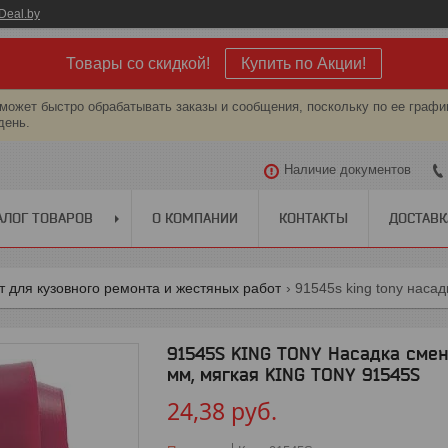
Deal.by
Товары со скидкой!
Купить по Акции!
может быстро обрабатывать заказы и сообщения, поскольку по ее графи
день.
Наличие документов
АЛОГ ТОВАРОВ
О КОМПАНИИ
КОНТАКТЫ
ДОСТАВК
 для кузовного ремонта и жестяных работ
91545S KING TONY Насадка сменн
мм, мягкая KING TONY 91545S
24,38
руб.