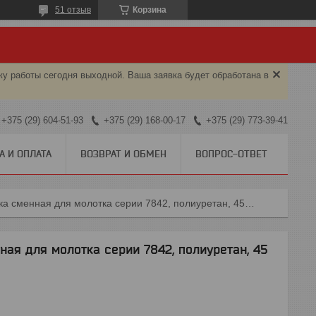
51 отзыв
Корзина
ку работы сегодня выходной. Ваша заявка будет обработана в
+375 (29) 604-51-93
+375 (29) 168-00-17
+375 (29) 773-39-41
А И ОПЛАТА
ВОЗВРАТ И ОБМЕН
ВОПРОС-ОТВЕТ
91545s king tony насадка сменная для молотка серии 7842, полиуретан, 45 мм, мягкая king tony 91545s
ая для молотка серии 7842, полиуретан, 45