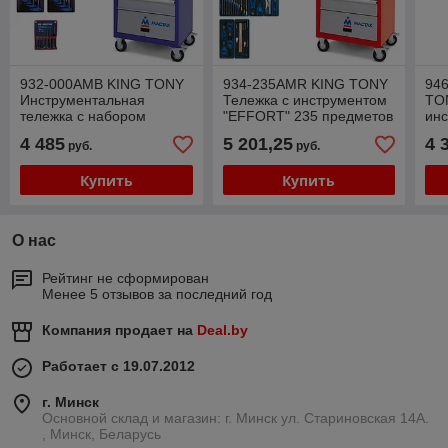
932-000AMB KING TONY
934-235AMR KING TONY
94
Инструментальная
Тележка с инструментом
TO
тележка с набором
"EFFORT" 235 предметов
инс
инструментов 173
KING TONY 934-235AMR
тел
4 485
5 201,25
4 
руб.
руб.
предмета KING TONY
20
932-000AMB
TO
Купить
Купить
О нас
Рейтинг не сформирован
Менее 5 отзывов за последний год
Компания продает на
Deal.by
Работает с 19.07.2012
г. Минск
Основной склад и магазин: г. Минск ул. Стариновская 14А.
, Минск, Беларусь