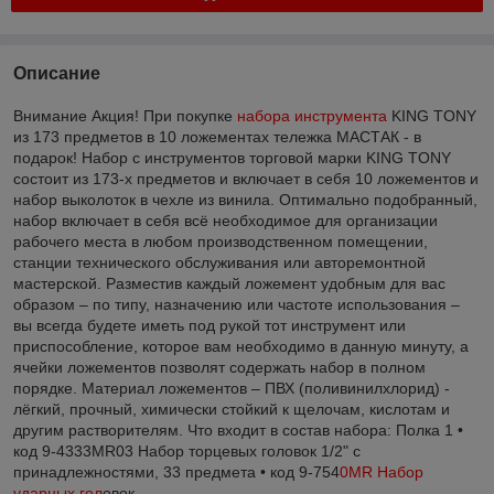
Описание
Внимание Акция! При покупке
набора инструмента
KING TONY
из 173 предметов в 10 ложементах тележка МАСТАК - в
подарок! Набор с инструментов торговой марки KING TONY
состоит из 173-х предметов и включает в себя 10 ложементов и
набор выколоток в чехле из винила. Оптимально подобранный,
набор включает в себя всё необходимое для организации
рабочего места в любом производственном помещении,
станции технического обслуживания или авторемонтной
мастерской. Разместив каждый ложемент удобным для вас
образом – по типу, назначению или частоте использования –
вы всегда будете иметь под рукой тот инструмент или
приспособление, которое вам необходимо в данную минуту, а
ячейки ложементов позволят содержать набор в полном
порядке. Материал ложементов – ПВХ (поливинилхлорид) -
лёгкий, прочный, химически стойкий к щелочам, кислотам и
другим растворителям. Что входит в состав набора: Полка 1 •
код 9-4333MR03 Набор торцевых головок 1/2" с
принадлежностями, 33 предмета • код 9-754
0MR Набор
ударных гол
овок