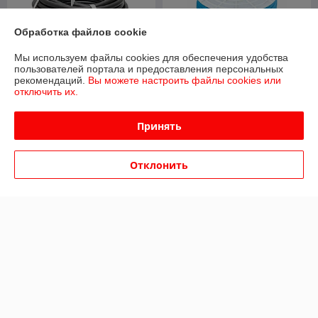
Обработка файлов cookie
Мы используем файлы cookies для обеспечения удобства
пользователей портала и предоставления персональных
рекомендаций.
Вы можете настроить файлы cookies или
отключить их.
Шланг резиновый
Шланг воздушный
воздушный NORDBERG
гибридный NORDBERG
Принять
H1018NBR (Ø10х18,5 мм)
H0812RPVC (PVC Ø8х12мм,
100 м)
В наличии
В наличии
Отклонить
6,69
2,70
7,05 руб.
2,84 руб.
руб.
руб.
Купить
Купить
О нас
Рейтинг не сформирован
Менее 5 отзывов за последний год
Компания продает на
Deal.by