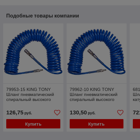
Подобные товары компании
79953-15 KING TONY
79962-10 KING TONY
68
Шланг пневматический
Шланг пневматический
Шла
спиральный высокого
спиральный высокого
кат
давления 8х12 мм, 15 м,
давления 8х12 мм, 10 м,
8х1
резьба 1/4"; KING TONY
полиуретановый,
1/
126,75
130,50
72
руб.
руб.
фитинги
Купить
Купить