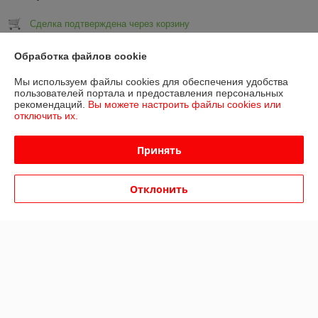
Сделка подтверждена через корзину
Обработка файлов cookie
Покупатель
20.06.2025
Мы используем файлы cookies для обеспечения удобства
Отлично
пользователей портала и предоставления персональных
рекомендаций.
Вы можете настроить файлы cookies или
отключить их.
Хочу поблагодарить магазин за оперативность и качественную 
работу.

Быстро подтвердили заказ и наличие товара, удобное расположение 
Принять
пункта самовывоза

Буду рекомендовать друзьям!
Отклонить
Сделка подтверждена через корзину
Показать все отзывы
О нас