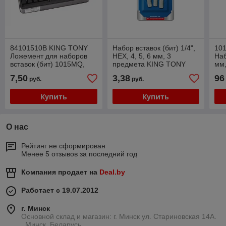
84101510B KING TONY
Набор вставок (бит) 1/4",
10
Ложемент для наборов
HEX, 4, 5, 6 мм, 3
Наб
вставок (бит) 1015MQ,
предмета KING TONY
мм,
1015PQ, PVC KING TONY
1003MQ
пр
7,50
3,38
96
руб.
руб.
84101510B
10
Купить
Купить
О нас
Рейтинг не сформирован
Менее 5 отзывов за последний год
Компания продает на
Deal.by
Работает с 19.07.2012
г. Минск
Основной склад и магазин: г. Минск ул. Стариновская 14А.
, Минск, Беларусь