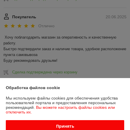
Покупатель
20.06.2025
Отлично
Хочу поблагодарить магазин за оперативность и качественную 
работу.

Быстро подтвердили заказ и наличие товара, удобное расположение 
пункта самовывоза

Буду рекомендовать друзьям!
Сделка подтверждена через корзину
Показать все отзывы
Обработка файлов cookie
Мы используем файлы cookies для обеспечения удобства
пользователей портала и предоставления персональных
О нас
рекомендаций.
Вы можете настроить файлы cookies или
отключить их.
Контакты
Принять