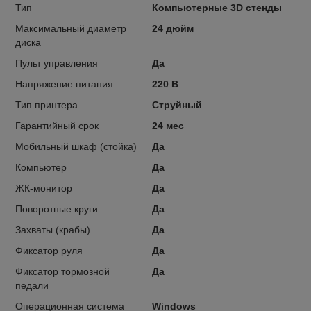
Тип
Компьютерные 3D стенды
Максимальный диаметр
24 дюйм
диска
Пульт управления
Да
Напряжение питания
220 В
Тип принтера
Струйный
Гарантийный срок
24 мес
Мобильный шкаф (стойка)
Да
Компьютер
Да
ЖК-монитор
Да
Поворотные круги
Да
Захваты (крабы)
Да
Фиксатор руля
Да
Фиксатор тормозной
Да
педали
Операционная система
Windows