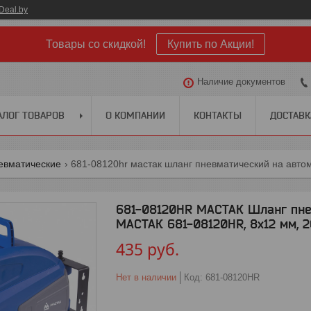
Deal.by
Товары со скидкой!
Купить по Акции!
Наличие документов
АЛОГ ТОВАРОВ
О КОМПАНИИ
КОНТАКТЫ
ДОСТАВК
евматические
681-08120hr мастак шланг пневматический на автом
681-08120HR МАСТАК Шланг пне
МАСТАК 681-08120HR, 8х12 мм, 2
435
руб.
Нет в наличии
Код:
681-08120HR