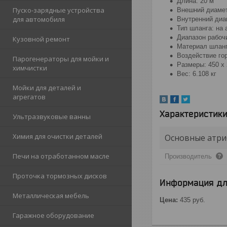
Длина: 20 м
Пуско-зарядные устройства
Внешний диамет
для автомобиля
Внутренний диа
Тип шланга: на 
Диапазон рабочи
Кузовной ремонт
Материал шланг
Воздействие го
Парогенераторы для мойки и
Размеры: 450 х 
химчистки
Вес: 6.108 кг
Мойки для деталей и
агрегатов
Характеристик
Ультразвуковые ванны
Химия для очистки деталей
Основные атри
Печи на отработанном масле
Производитель
Проточка тормозных дисков
Информация дл
Металлическая мебель
Цена:
435
руб.
Гаражное оборудование