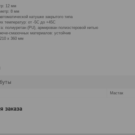
р: 12 мм
метр: 8 мм
автоматической катушке закрытого типа
х температур: от -5C до +45C
а: полиуретан (PU), армирован полиэстеровой нитью
рюче-смазочных материалов: устойчив
210 х 360 мм
и
буты
Мастак
я заказа