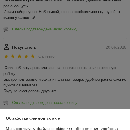
Вежливые и приятные работники, с огромным удовольствием еще 
раз обращусь.

И сам набор супер! Небольшой, но всё необходимое под рукой, в 
машину самое то!
Сделка подтверждена через корзину
Покупатель
20.06.2025
Отлично
Хочу поблагодарить магазин за оперативность и качественную 
работу.

Быстро подтвердили заказ и наличие товара, удобное расположение 
пункта самовывоза

Буду рекомендовать друзьям!
Сделка подтверждена через корзину
Показать все отзывы
Обработка файлов cookie
Мы используем файлы cookies для обеспечения удобства