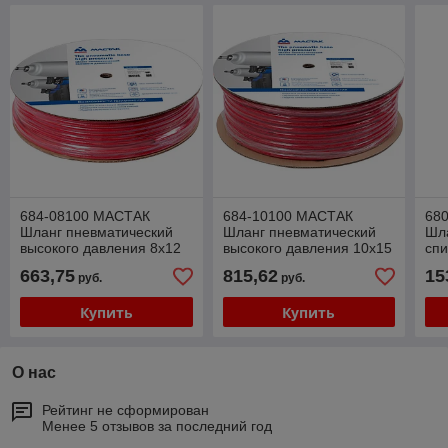
684-08100 МАСТАК
684-10100 МАСТАК
68
Шланг пневматический
Шланг пневматический
Шл
высокого давления 8х12
высокого давления 10х15
спи
мм, бухта 100 м,
мм, бухта 100 м,
дав
663,75
815,62
15
руб.
руб.
поливинилхлоридный,
поливинилхлоридный,
по
гибкий
гибкий
фи
Купить
Купить
О нас
Рейтинг не сформирован
Менее 5 отзывов за последний год