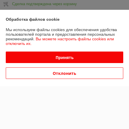
Сделка подтверждена через корзину
Показать все отзывы
Обработка файлов cookie
Мы используем файлы cookies для обеспечения удобства
пользователей портала и предоставления персональных
О нас
рекомендаций.
Вы можете настроить файлы cookies или
отключить их.
Контакты
Принять
Доставка и оплата
Отклонить
График работы
Полная версия сайта
Политика обработки cookies
Сайт создан на платформе Deal.by