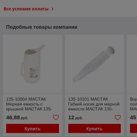
Все условия оплаты
Подобные товары компании
135-10004 МАСТАК
135-10101 МАСТАК
Вор
Мерная емкость с
Гибкий носик для мерной
по
крышкой МАСТАК 135-
емкости МАСТАК 135-
МА
10004, 4 л
10101, полиэтиленовый
46,88
12
45
руб.
руб.
Купить
Купить