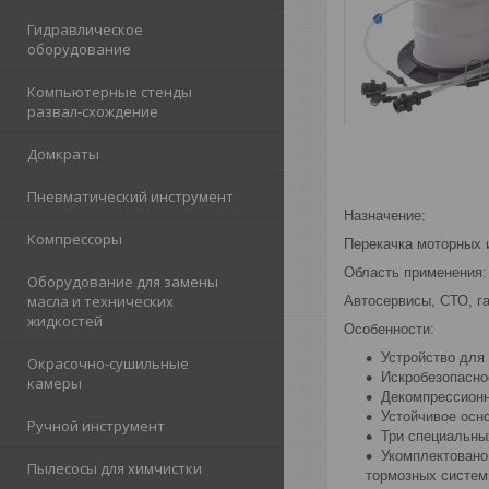
Гидравлическое
оборудование
Компьютерные стенды
развал-схождение
Домкраты
Пневматический инструмент
Назначение:
Компрессоры
Перекачка моторных 
Область применения:
Оборудование для замены
масла и технических
Автосервисы, СТО, г
жидкостей
Особенности:
Устройство для
Окрасочно-сушильные
Искробезопасно
камеры
Декомпрессионн
Устойчивое осн
Ручной инструмент
Три специальны
Укомплектовано
Пылесосы для химчистки
тормозных систем