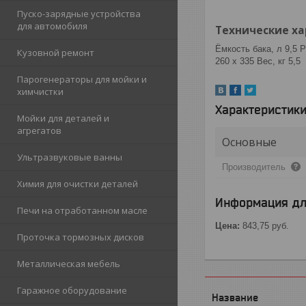
Пуско-зарядные устройства
для автомобиля
Технические ха
Ёмкость бака, л 9,5
Кузовной ремонт
260 х 335 Вес, кг 5,5
Парогенераторы для мойки и
химчистки
Характеристик
Мойки для деталей и
агрегатов
Основные
Ультразвуковые ванны
Производитель
Химия для очистки деталей
Информация дл
Печи на отработанном масле
Цена:
843,75
руб.
Проточка тормозных дисков
Металлическая мебель
Гаражное оборудование