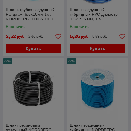
Шланг-трубка воздушный
Шланг воздушный
PU диам. 6,5х10мм 1м.
гибридный PVC диаметр
NORDBERG HT06510PU
9.5х15.5 мм, 1 м
NORDBERG H0915HPVC
В наличии
В наличии
2,52
5,26
2,66 руб.
5,53 руб.
руб.
руб.
Купить
Купить
-5%
-5%
Шланг резиновый
Шланг воздушный
воздушный NORDBERG
гибридный NORDBERG