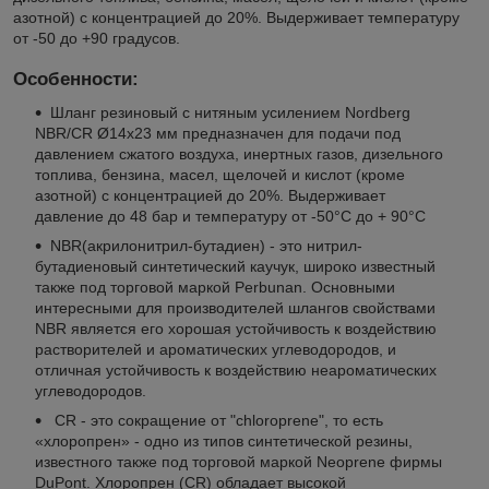
азотной) с концентрацией до 20%. Выдерживает температуру
от -50 до +90 градусов.
Особенности:
Шланг резиновый с нитяным усилением Nordberg
NBR/CR Ø14х23 мм предназначен для подачи под
давлением сжатого воздуха, инертных газов, дизельного
топлива, бензина, масел, щелочей и кислот (кроме
азотной) с концентрацией до 20%. Выдерживает
давление до 48 бар и температуру от -50°C до + 90°C
NBR(акрилонитрил-бутадиен) - это нитрил-
бутадиеновый синтетический каучук, широко известный
также под торговой маркой Perbunan. Основными
интересными для производителей шлангов свойствами
NBR является его хорошая устойчивость к воздействию
растворителей и ароматических углеводородов, и
отличная устойчивость к воздействию неароматических
углеводородов.
CR - это сокращение от "chloroprene", то есть
«хлоропрен» - одно из типов синтетической резины,
известного также под торговой маркой Neoprene фирмы
DuPont. Хлоропрен (CR) обладает высокой