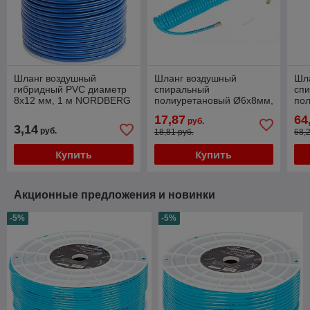
Шланг воздушный
Шланг воздушный
Шл
гибридный PVC диаметр
спиральный
сп
8х12 мм, 1 м NORDBERG
полиуретановый Ø6х8мм,
по
H0812HPVC
6 м NORDBERG
Ø1
17,87
64
руб.
HS0606PU
NO
3,14
руб.
18,81 руб.
68,
Купить
Купить
Акционные предложения и новинки
-5%
-5%