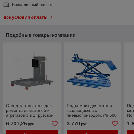
Безналичный расчет
Все условия оплаты
Подобные товары компании
Стенд-кантователь для
Подъемник для мото и
По
ремонта двигателей и
квадроциклов с
мот
агрегатов 3 в 1 грузовой
пневмоприводом, г/п 680
No
1600 кг
кг Nordberg N4M4
6 701,25
3 770
1 
руб.
руб.