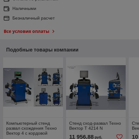
Наличными
Безналичный расчет
Все условия оплаты
Подобные товары компании
Компьютерный стенд
Стенд сход-развал Техно
Сте
развал схождения Техно
Вектор T 4214 N
Век
Вектор 4 с кордовой
11 956,88
10
руб.
связью