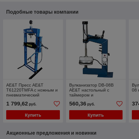
Подобные товары компании
AE&T Пресс AE&T
Вулканизатор DB-08B
Вул
T61220TMFA с ножным и
AE&T настольный с
08 
пневматический
таймером и
приводом (20т)
пневматическим
1 799,62
560,36
37
руб.
руб.
прижимом
Купить
Купить
Акционные предложения и новинки