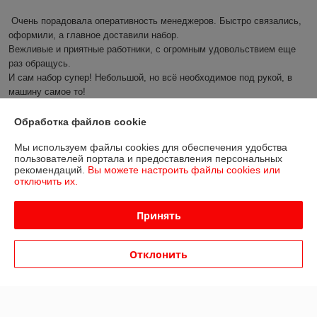
Очень порадовала оперативность менеджеров. Быстро связались, 
оформили, а главное доставили набор. 

Вежливые и приятные работники, с огромным удовольствием еще 
раз обращусь.

И сам набор супер! Небольшой, но всё необходимое под рукой, в 
машину самое то!
Сделка подтверждена через корзину
Обработка файлов cookie
Мы используем файлы cookies для обеспечения удобства
пользователей портала и предоставления персональных
Покупатель
20.06.2025
рекомендаций.
Вы можете настроить файлы cookies или
отключить их.
Отлично
Принять
Хочу поблагодарить магазин за оперативность и качественную 
работу.

Быстро подтвердили заказ и наличие товара, удобное расположение 
Отклонить
пункта самовывоза

Буду рекомендовать друзьям!
Сделка подтверждена через корзину