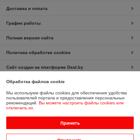
Доставка и оплата
График работы
Полная версия сайта
Политика обработки cookies
Сайт создан на платформе Deal.by
Обработка файлов cookie
Информация для покупателя
Мы используем файлы cookies для обеспечения удобства
Юридическое лицо:
Общество с ограниченной ответственностью
пользователей портала и предоставления персональных
«Дюкон плюс»
рекомендаций.
Вы можете настроить файлы cookies или
РБ, 220138, г. Минск, ул. Стариновская 14А
отключить их.
Регистрационный номер ЕГР: 193677992
Принять
УНП: 193677992
Регистрационный орган: Минский горисполком