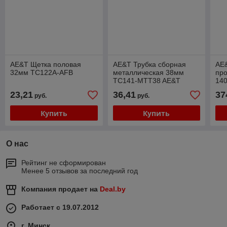
AE&T Щетка половая
AE&T Трубка сборная
AE
32мм TC122A-AFB
металлическая 38мм
пр
TC141-MTT38 AE&T
14
AE
23,21
36,41
37
руб.
руб.
Купить
Купить
О нас
Рейтинг не сформирован
Менее 5 отзывов за последний год
Компания продает на
Deal.by
Работает с 19.07.2012
г. Минск