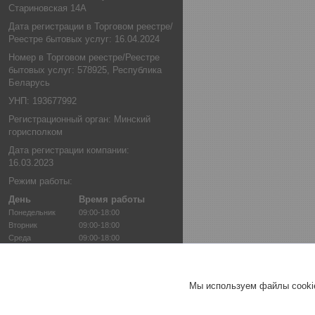
Стариновская 14А
Дата регистрации в Торговом реестре/
Реестре бытовых услуг: 16.04.2024
Номер в Торговом реестре/Реестре
бытовых услуг: 578925, Республика
Беларусь
УНП: 193677992
Регистрационный орган: Минский
горисполком
Дата регистрации компании:
16.03.2023
Режим работы:
День
Время работы
Понедельник
09:00-18:00
Вторник
09:00-18:00
Среда
09:00-18:00
Четверг
09:00-18:00
Пятница
09:00-17:00
Суббота
Выходной
Мы используем файлы cookie
Воскресенье
Выходной