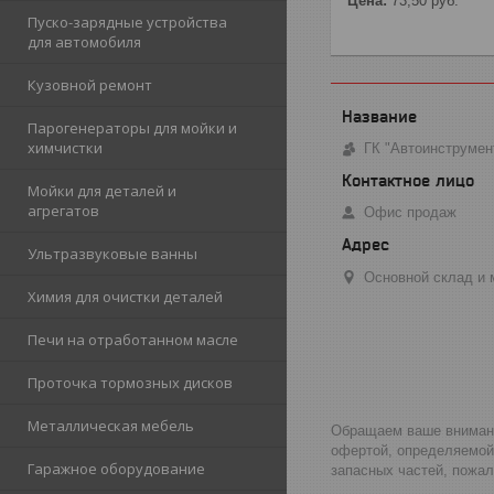
Цена:
73,50
руб.
Пуско-зарядные устройства
для автомобиля
Кузовной ремонт
Парогенераторы для мойки и
химчистки
ГК "Автоинструмен
Мойки для деталей и
агрегатов
Офис продаж
Ультразвуковые ванны
Основной склад и м
Химия для очистки деталей
Печи на отработанном масле
Проточка тормозных дисков
Металлическая мебель
Обращаем ваше внимание
офертой, определяемой
Гаражное оборудование
запасных частей, пожа