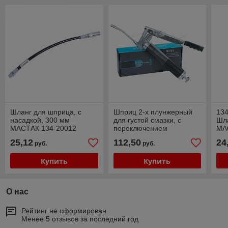
Шланг для шприца, с
Шприц 2-х плунжерный
13
насадкой, 300 мм
для густой смазки, с
Шл
МАСТАК 134-20012
переключением
МА
плунжеров, 400мл
нас
25,12
112,50
24
руб.
руб.
NORDBERG PRO NO2403
Купить
Купить
О нас
Рейтинг не сформирован
Менее 5 отзывов за последний год