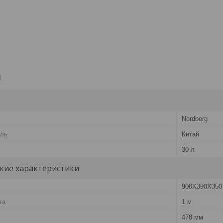
и
Nordberg
ель
Китай
30 л
кие характеристики
900X390X350
га
1 м
478 мм