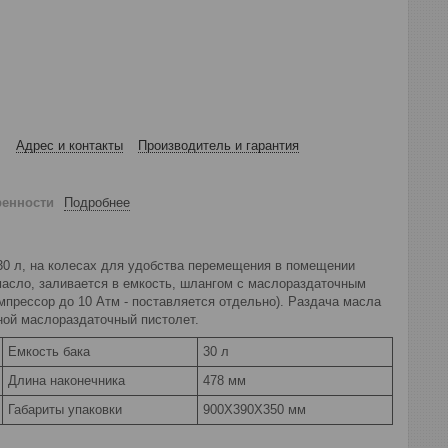
Адрес и контакты
Производитель и гарантия
ренности
Подробнее
0 л, на колесах для удобства перемещения в помещении
масло, заливается в емкость, шлангом с маслораздаточным
прессор до 10 Атм - поставляется отдельно). Раздача масла
ной маслораздаточный пистолет.
Емкость бака
30 л
Длина наконечника
478 мм
Габариты упаковки
900X390X350 мм