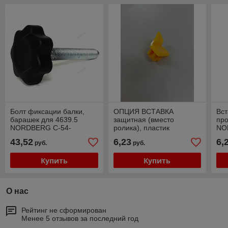
Болт фиксации балки,
ОПЦИЯ ВСТАВКА
Вст
барашек для 4639.5
защитная (вместо
про
NORDBERG C-54-
ролика), пластик
NO
1400000 (5502048)
NORDBERG C-54-
800
43,52
6,23
6,
руб.
руб.
8000006 (5509015)
Купить
Купить
О нас
Рейтинг не сформирован
Менее 5 отзывов за последний год