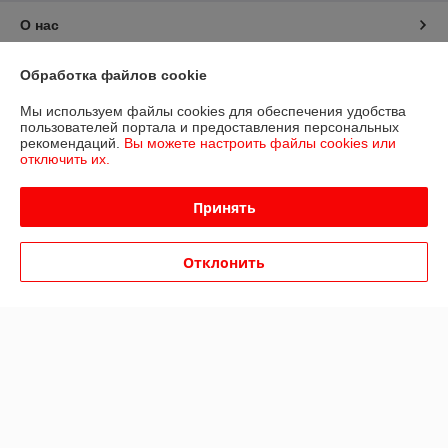
О нас
Контакты
Обработка файлов cookie
Мы используем файлы cookies для обеспечения удобства
Доставка и оплата
пользователей портала и предоставления персональных
рекомендаций.
Вы можете настроить файлы cookies или
отключить их.
График работы
Принять
Полная версия сайта
Политика обработки cookies
Отклонить
Сайт создан на платформе Deal.by
Информация для покупателя
Юридическое лицо:
Общество с ограниченной ответственностью
«Дюкон плюс»
РБ, 220138, г. Минск, ул. Стариновская 14А