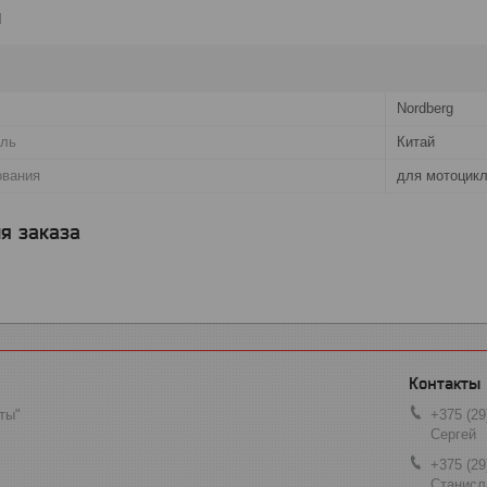
и
Nordberg
ель
Китай
ования
для мотоцик
я заказа
ты"
+375 (29
Сергей
+375 (29
Станисл