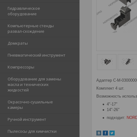
Гидравлическое
оборудование
Компьютерные стенды
развал-схождение
Домкраты
Пневматический инструмент
Компрессоры
Оборудование для замены
Адаптер C-M-0300000
масла и технических
Комплект 4 шт.
жидкостей
Возможность использ
Окрасочно-сушильные
4"-17"
камеры
14"-26"
подходит:
NORD
Ручной инструмент
Пылесосы для химчистки