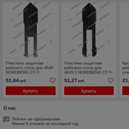
Пластина защитная
Пластина защитная
Кр
рабочего стола для 4640
рабочего стола для
раб
NORDBERG CT-Y-
4639.5 NORDBERG CT-Y-
отв
5000004
4100001
80
51,64
51,27
21
руб.
руб.
CT
Купить
Купить
О нас
Рейтинг не сформирован
Менее 5 отзывов за последний год