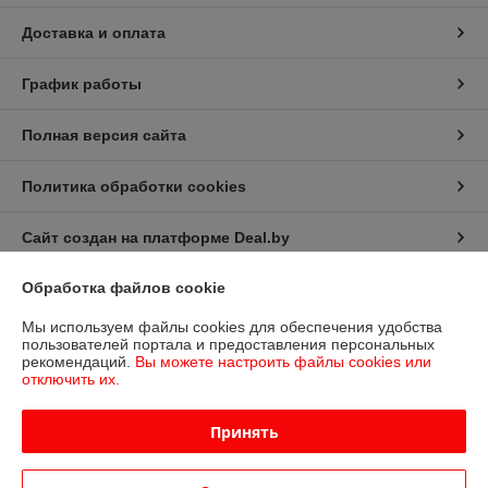
Доставка и оплата
График работы
Полная версия сайта
Политика обработки cookies
Сайт создан на платформе Deal.by
Обработка файлов cookie
Информация для покупателя
Мы используем файлы cookies для обеспечения удобства
Юридическое лицо:
Общество с ограниченной ответственностью
пользователей портала и предоставления персональных
«Дюкон плюс»
рекомендаций.
Вы можете настроить файлы cookies или
РБ, 220138, г. Минск, ул. Стариновская 14А
отключить их.
Регистрационный номер ЕГР: 193677992
Принять
УНП: 193677992
Регистрационный орган: Минский горисполком