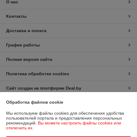
О нас
Контакты
Доставка и оплата
График работы
Полная версия сайта
Политика обработки cookies
Сайт создан на платформе Deal.by
Обработка файлов cookie
Информация для покупателя
Мы используем файлы cookies для обеспечения удобства
Юридическое лицо:
Общество с ограниченной ответственностью
пользователей портала и предоставления персональных
«Дюкон плюс»
рекомендаций.
Вы можете настроить файлы cookies или
РБ, 220138, г. Минск, ул. Стариновская 14А
отключить их.
Регистрационный номер ЕГР: 193677992