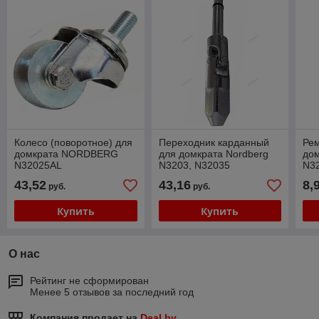
Колесо (поворотное) для
Переходник карданный
Ре
домкрата NORDBERG
для домкрата Nordberg
дом
N32025AL
N3203, N32035
N3
43,52
43,16
8,
руб.
руб.
Купить
Купить
О нас
Рейтинг не сформирован
Менее 5 отзывов за последний год
Компания продает на
Deal.by