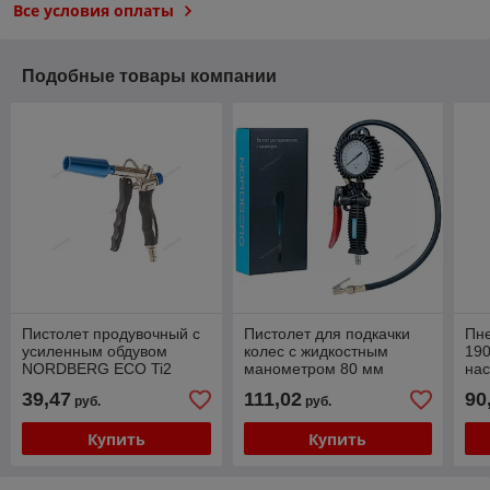
Все условия оплаты
Подобные товары компании
Пистолет продувочный с
Пистолет для подкачки
Пне
усиленным обдувом
колес с жидкостным
190
NORDBERG ECO Ti2
манометром 80 мм
на
NORDBERG TI62
NP
39,47
111,02
90
руб.
руб.
Купить
Купить