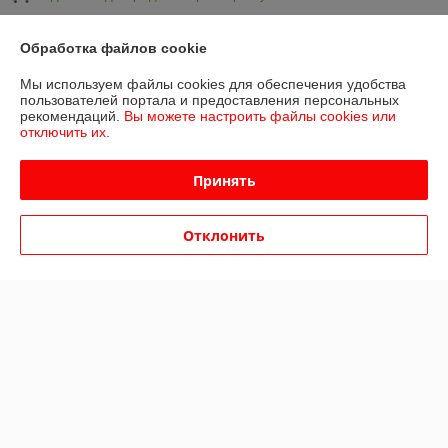
Показать все отзывы
Обработка файлов cookie
Мы используем файлы cookies для обеспечения удобства
пользователей портала и предоставления персональных
О нас
рекомендаций.
Вы можете настроить файлы cookies или
отключить их.
Контакты
Принять
Доставка и оплата
Отклонить
График работы
Полная версия сайта
Политика обработки cookies
Сайт создан на платформе Deal.by