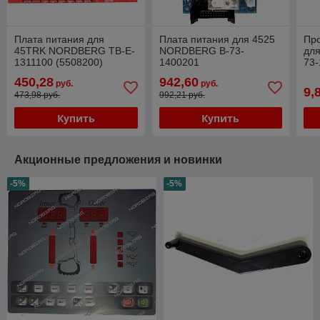
Плата питания для
Плата питания для 4525
Про
45TRK NORDBERG TB-E-
NORDBERG B-73-
дл
1311100 (5508200)
1400201
73
450,28
942,60
руб.
руб.
9,
473,98 руб.
992,21 руб.
Купить
Купить
Акционные предложения и новинки
-5%
-5%