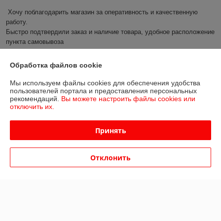
Хочу поблагодарить магазин за оперативность и качественную 
работу.

Быстро подтвердили заказ и наличие товара, удобное расположение 
пункта самовывоза

Буду рекомендовать друзьям!
Обработка файлов cookie
Сделка подтверждена через корзину
Мы используем файлы cookies для обеспечения удобства
пользователей портала и предоставления персональных
Показать все отзывы
рекомендаций.
Вы можете настроить файлы cookies или
отключить их.
О нас
Принять
Контакты
Отклонить
Доставка и оплата
График работы