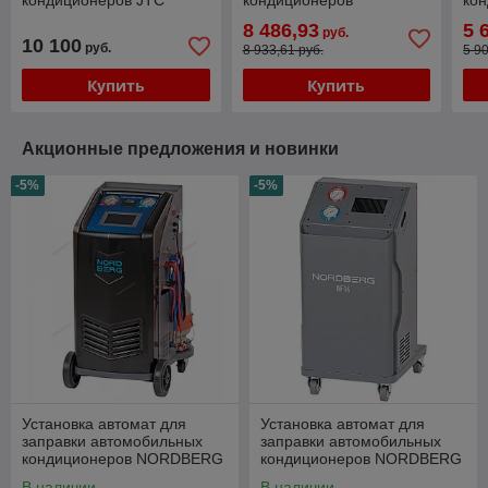
кондиционеров JTC
кондиционеров
ко
AC401
NORDBERG NF16
NO
8 486,93
5 
руб.
10 100
руб.
8 933,61 руб.
5 9
Купить
Купить
Акционные предложения и новинки
-5%
-5%
Установка автомат для
Установка автомат для
заправки автомобильных
заправки автомобильных
кондиционеров NORDBERG
кондиционеров NORDBERG
NF17
NF14
В наличии
В наличии