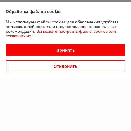
Контакты
Обработка файлов cookie
Доставка и оплата
Мы используем файлы cookies для обеспечения удобства
пользователей портала и предоставления персональных
График работы
рекомендаций.
Вы можете настроить файлы cookies или
отключить их.
Полная версия сайта
Принять
Политика обработки cookies
Отклонить
Сайт создан на платформе Deal.by
Информация для покупателя
Юридическое лицо:
Общество с ограниченной ответственностью
«Дюкон плюс»
РБ, 220138, г. Минск, ул. Стариновская 14А
Регистрационный номер ЕГР: 193677992
УНП: 193677992