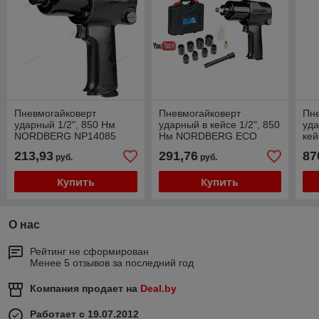
Пневмогайковерт
Пневмогайковерт
Пн
ударный 1/2", 850 Нм
ударный в кейсе 1/2", 850
уда
NORDBERG NP14085
Нм NORDBERG ECO
кей
NP14085K
мм
213,93
291,76
87
руб.
руб.
NP
Купить
Купить
О нас
Рейтинг не сформирован
Менее 5 отзывов за последний год
Компания продает на
Deal.by
Работает с 19.07.2012