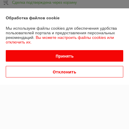
Сделка подтверждена через корзину
Показать все отзывы
Обработка файлов cookie
Мы используем файлы cookies для обеспечения удобства
пользователей портала и предоставления персональных
О нас
рекомендаций.
Вы можете настроить файлы cookies или
отключить их.
Контакты
Принять
Доставка и оплата
Отклонить
График работы
Полная версия сайта
Политика обработки cookies
Сайт создан на платформе Deal.by