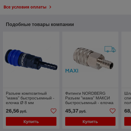
Все условия оплаты
Подобные товары компании
Разъем композитный
Фитинги NORDBERG
Шл
"мама" быстросъемный -
Разъем "мама" МАКСИ
сп
елочка Ø 8 мм
быстросъемный - елочка
по
NORDBERG NKF08
диаметр 14 мм
Ø1
26,56
45,37
68
руб.
руб.
NORDBERG NPF14M
NO
Купить
Купить