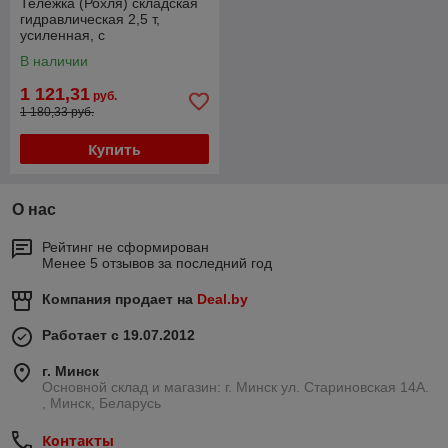
Тележка (Рохля) складская
гидравлическая 2,5 т,
усиленная, с
полиуретановыми колесами
В наличии
NORDBERG N3901-25
1 121,31
руб.
1 180,33 руб.
Купить
О нас
Рейтинг не сформирован
Менее 5 отзывов за последний год
Компания продает на
Deal.by
Работает с 19.07.2012
г. Минск
Основной склад и магазин: г. Минск ул. Стариновская 14А.
, Минск, Беларусь
Контакты