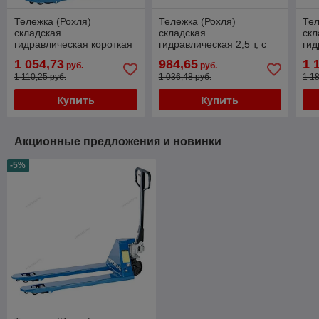
Тележка (Рохля)
Тележка (Рохля)
Тел
складская
складская
скл
гидравлическая короткая
гидравлическая 2,5 т, с
гид
2,5 т, с полиуретановыми
полиуретановыми
уси
1 054,73
984,65
1 
руб.
руб.
колесами NORDBERG
колесами NORDBERG
по
1 110,25 руб.
1 036,48 руб.
1 1
N3902S-25
N3902-25
ко
N3
Купить
Купить
Акционные предложения и новинки
-5%