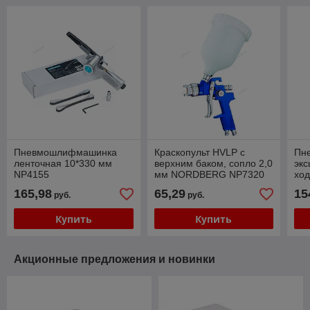
Пневмошлифмашинка
Краскопульт HVLP с
Пн
ленточная 10*330 мм
верхним баком, сопло 2,0
экс
NP4155
мм NORDBERG NP7320
хо
NP
165,98
65,29
15
руб.
руб.
Купить
Купить
Акционные предложения и новинки