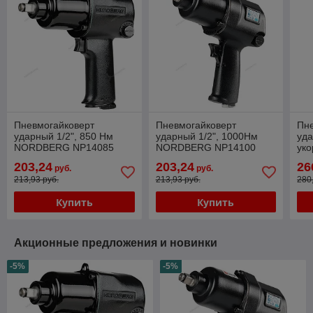
Пневмогайковерт
Пневмогайковерт
Пн
ударный 1/2", 850 Нм
ударный 1/2", 1000Нм
уда
NORDBERG NP14085
NORDBERG NP14100
уко
гол
203,24
203,24
26
руб.
руб.
NO
213,93 руб.
213,93 руб.
280
Купить
Купить
Акционные предложения и новинки
-5%
-5%