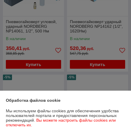
Пневмогайковерт угловой,
Пневмогайковерт ударный
ударный NORDBERG
NORDBERG NP14162 (1/2",
NP14061, 1/2", 500 Нм
1620Нм)
В наличии
В наличии
350,41
520,36
руб.
руб.
368,85 руб.
547,75 руб.
Купить
Купить
-5%
-5%
Обработка файлов cookie
Мы используем файлы cookies для обеспечения удобства
пользователей портала и предоставления персональных
рекомендаций.
Вы можете настроить файлы cookies или
отключить их.