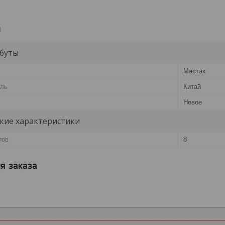
и
буты
Мастак
ель
Китай
Новое
кие характеристики
тов
8
я заказа