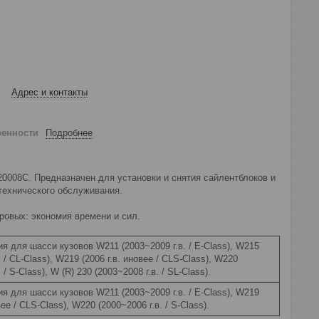
Адрес и контакты
ренности
Подробнее
0008C. Предназначен для установки и снятия сайлентблоков и
технического обслуживания.
ровых: экономия времени и сил.
я для шасси кузовов W211 (2003~2009 г.в. / E-Class), W215
. / CL-Class), W219 (2006 г.в. иновее / CLS-Class), W220
 / S-Class), W (R) 230 (2003~2008 г.в. / SL-Class).
я для шасси кузовов W211 (2003~2009 г.в. / E-Class), W219
вее / CLS-Class), W220 (2000~2006 г.в. / S-Class).