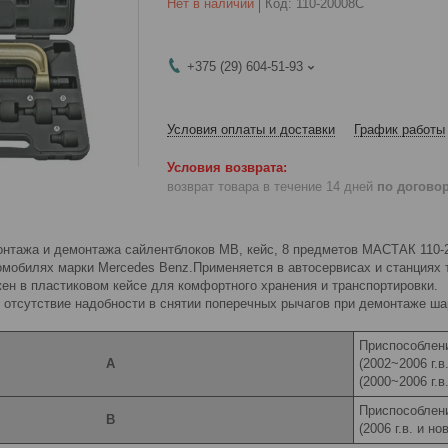
Нет в наличии
Код:
110-20008C
+375 (29) 604-51-93
Условия оплаты и доставки
График работы
возврат товара в течение 14 дней
по догово
онтажа и демонтажа сайлентблоков MB, кейс, 8 предметов МАСТАК 110-2
омобилях марки Mercedes Benz.Применяется в автосервисах и станциях 
ен в пластиковом кейсе для комфортного хранения и транспортировки.
 отсутствие надобности в снятии поперечных рычагов при демонтаже ша
Приспособлени
А
(2002~2006 г.в
(2000~2006 г.в.
Приспособлени
В
(2006 г.в. и но