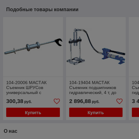
Подобные товары компании
104-20006 МАСТАК
104-19404 МАСТАК
10
Съемник ШРУСов
Съемник подшипников
Съ
универсальный с
гидравлический, 4 т, до
гид
обратным молотком
110 мм, сегментного
220
300,38
2 896,88
3 
руб.
руб.
МАСТАК 104-20006
типа, 3 предмета
тип
МАСТАК
МА
Купить
Купить
О нас