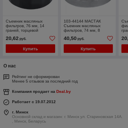
Съемник масляных
103-44144 МАСТАК
Съ
фильтров, 76 мм, 14
Съемник масляных
фил
граней, торцевой
фильтров, 74 мм, 8
гра
МАСТАК 103-44076
граней, торцевой
МА
20,62
40,50
20
руб.
руб.
МАСТАК 103-44144
Купить
Купить
О нас
Рейтинг не сформирован
Менее 5 отзывов за последний год
Компания продает на
Deal.by
Работает с 19.07.2012
г. Минск
Основной склад и магазин: г. Минск ул. Стариновская 14А.
, Минск, Беларусь