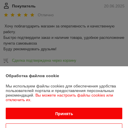
Покупатель
20.06.2025
Отлично
Хочу поблагодарить магазин за оперативность и качественную 
работу.

Быстро подтвердили заказ и наличие товара, удобное расположение 
пункта самовывоза

Буду рекомендовать друзьям!
Сделка подтверждена через корзину
Показать все отзывы
Обработка файлов cookie
Мы используем файлы cookies для обеспечения удобства
пользователей портала и предоставления персональных
О нас
рекомендаций.
Вы можете настроить файлы cookies или
отключить их.
Контакты
Принять
Доставка и оплата