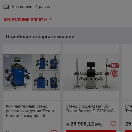
Безналичный расчет
Все условия оплаты
Подобные товары компании
Компьютерный стенд
Стенд сход-развал 3D
Сте
развал схождения Техно
Техно Вектор T 7202 MC
Тех
Вектор 4 с кордовой
связью
26 908,12
25
от
руб.