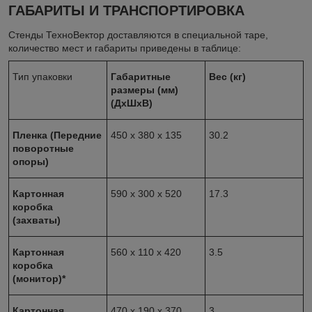
ГАБАРИТЫ И ТРАНСПОРТИРОВКА
Стенды ТехноВектор доставляются в специальной таре,
количество мест и габариты приведены в таблице:
Тип упаковки
Габаритные
Вес (кг)
размеры (мм)
(ДхШхВ)
Пленка (Передние
450 x 380 x 135
30.2
поворотные
опоры)
Картонная
590 x 300 x 520
17.3
коробка
(захваты)
Картонная
560 x 110 x 420
3.5
коробка
(монитор)*
Картонная
470 x 190 x 370
3