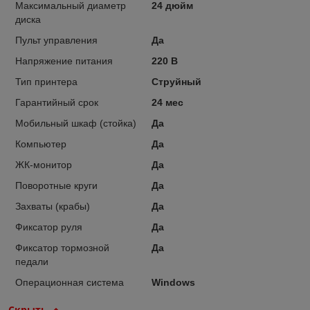
Максимальный диаметр
24 дюйм
диска
Пульт управления
Да
Напряжение питания
220 В
Тип принтера
Струйный
Гарантийный срок
24 мес
Мобильный шкаф (стойка)
Да
Компьютер
Да
ЖК-монитор
Да
Поворотные круги
Да
Захваты (крабы)
Да
Фиксатор руля
Да
Фиксатор тормозной
Да
педали
Операционная система
Windows
Скрыть