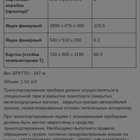
коробка
(принтер)*
Ящик фанерный
2890 x 475 x 400
126.5
Ящик фанерный
540 x 510 x 260
6.2
Картон (стойка
720 x 800 x 1190
60.3
компьютерная T)
Вес БРУТТО : 247 кг.
Объем: 1.52 m
3
Транспортирование прибора должно осуществляться в
специальной таре в закрытом транспорте (закрытых
железнодорожных вагонах , закрытых кузовах автомобилей ,
трюмах ,герметизированных отсеках летательных аппаратов).
При транспортировании ящики с упакованными приборами
должны быть жестко закреплены к средству
транспортирования. Необходимо выполнять правила
обращения с грузом, согласно предусмотренным знакам на