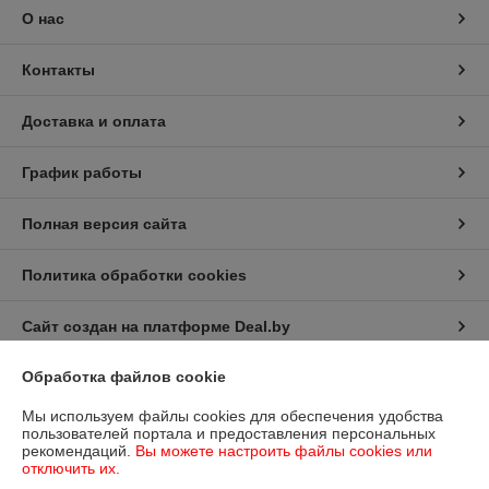
О нас
Контакты
Доставка и оплата
График работы
Полная версия сайта
Политика обработки cookies
Сайт создан на платформе Deal.by
Обработка файлов cookie
Информация для покупателя
Мы используем файлы cookies для обеспечения удобства
Юридическое лицо:
Общество с ограниченной ответственностью
пользователей портала и предоставления персональных
«Дюкон плюс»
рекомендаций.
Вы можете настроить файлы cookies или
РБ, 220138, г. Минск, ул. Стариновская 14А
отключить их.