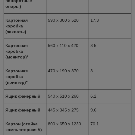
поворотные
опоры)
Картонная
590 x 300 x 520
17.3
коробка
(захваты)
Картонная
560 x 110 x 420
3.5
коробка
(монитор)*
Картонная
470 x 190 x 370
3
коробка
(принтер)*
Ящик фанерный
540 x 510 x 260
6.2
Ящик фанерный
445 x 345 x 275
9.6
Картон (стойка
800 x 650 x 1230
70.1
компьютерная V)