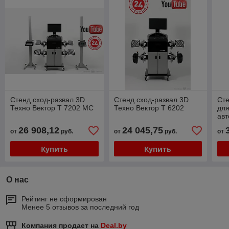
Стенд сход-развал 3D
Стенд сход-развал 3D
Сте
Техно Вектор T 7202 MC
Техно Вектор T 6202
для
ав
Век
26 908,12
24 045,75
от
руб.
от
руб.
от
Купить
Купить
О нас
Рейтинг не сформирован
Менее 5 отзывов за последний год
Компания продает на
Deal.by