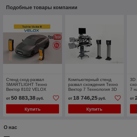
Подобные товары компании
Стенд сход-развал
Компьютерный стенд
3D 
SMARTLIGHT Техно
развал схождения Техно
схо
Вектор 8102 VELOX
Вектор 7 Технология 3D
7 н
50 883,38
18 746,25
от
руб.
от
руб.
от
Купить
Купить
О нас