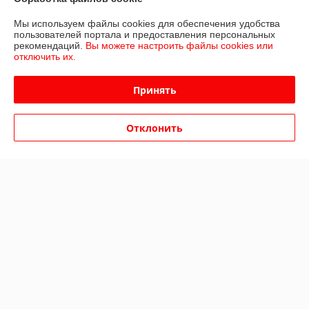
Мы используем файлы cookies для обеспечения удобства
пользователей портала и предоставления персональных
О нас
рекомендаций.
Вы можете настроить файлы cookies или
отключить их.
Контакты
Принять
Доставка и оплата
Отклонить
График работы
Полная версия сайта
Политика обработки cookies
Сайт создан на платформе Deal.by
Информация для покупателя
Юридическое лицо:
Общество с ограниченной ответственностью