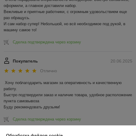
оформили, а главное доставили набор. 

Вежливые и приятные работники, с огромным удовольствием еще 
раз обращусь.

И сам набор супер! Небольшой, но всё необходимое под рукой, в 
машину самое то!
Сделка подтверждена через корзину
Покупатель
20.06.2025
Отлично
Хочу поблагодарить магазин за оперативность и качественную 
работу.

Быстро подтвердили заказ и наличие товара, удобное расположение 
пункта самовывоза

Буду рекомендовать друзьям!
Сделка подтверждена через корзину
Показать все отзывы
Обработка файлов cookie