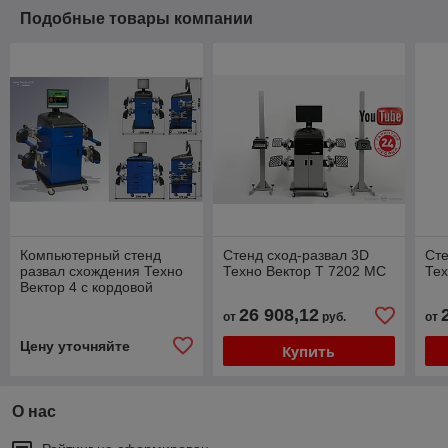
Подобные товары компании
Компьютерный стенд
Стенд сход-развал 3D
Сте
развал схождения Техно
Техно Вектор T 7202 MC
Тех
Вектор 4 с кордовой
связью
26 908,12
от
руб.
от
Цену уточняйте
Купить
О нас