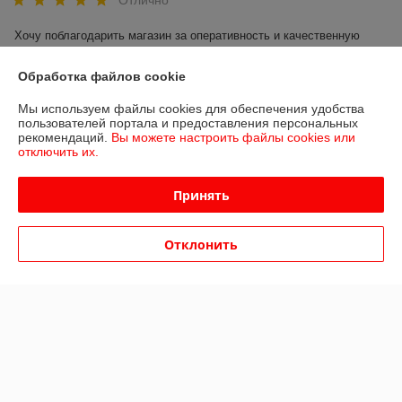
Отлично
Хочу поблагодарить магазин за оперативность и качественную 
работу.

Быстро подтвердили заказ и наличие товара, удобное расположение 
Обработка файлов cookie
пункта самовывоза

Буду рекомендовать друзьям!
Мы используем файлы cookies для обеспечения удобства
пользователей портала и предоставления персональных
рекомендаций.
Вы можете настроить файлы cookies или
Сделка подтверждена через корзину
отключить их.
Показать все отзывы
Принять
Отклонить
О нас
Контакты
Доставка и оплата
График работы